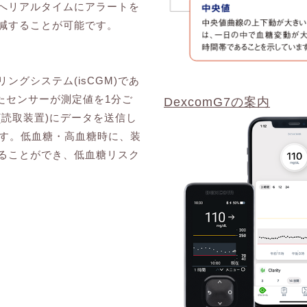
へリアルタイムにアラートを
減することが可能です。
ングシステム(isCGM)であ
着したセンサーが測定値を1分ご
DexcomG7の案内
(読取装置)にデータを送信し
です。低血糖・高血糖時に、装
ることができ、低血糖リスク