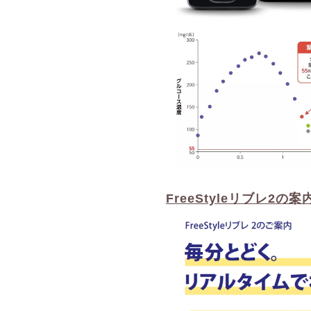
FreeStyleリブレ2の案