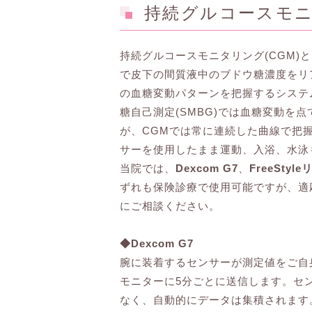
持続グルコースモニ
持続グルコースモニタリング(CGM)
で皮下の間質液中のブドウ糖濃度をリ
の血糖変動パターンを把握するシステ
糖自己測定(SMBG)では血糖変動を
が、CGMでは常に連続した曲線で把
サーを使用したまま運動、入浴、水泳
当院では、
Dexcom G7
、
FreeStyl
ずれも保険診療で使用可能ですが、適
にご相談ください。
◆Dexcom G7
腕に装着するセンサーが測定値をご自
モニターに5分ごとに送信します。セ
なく、自動的にデータは集積されます